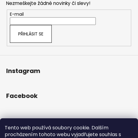
č
a
Nezmeškejte žádné novinky či slevy!
a
u
c
t
j
E-mail
í
e
í
p
m
r
e
PŘIHLÁSIT SE
v
k
y
v
ý
Instagram
p
i
s
u
Facebook
Přijímáme online platby
Tento web používá soubory cookie. Dalším
procházením tohoto webu vyjadřujete souhlas s