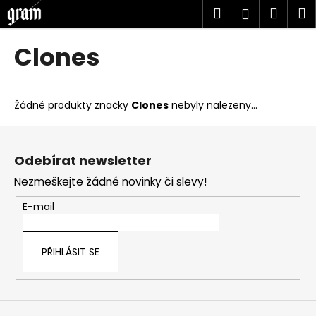
K
Přejít
Hledat
Náku
M
Přihlášen
na
o
obsah
Zpět
Zpět
košík
š
Clones
í
C
k
o
Žádné produkty značky
Clones
nebyly nalezeny...
p
o
Z
t
á
Odebírat newsletter
ř
p
Nezmeškejte žádné novinky či slevy!
e
a
b
t
E-mail
u
í
j
PŘIHLÁSIT SE
e
t
e
n