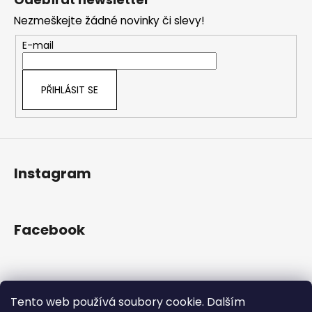
č
d
p
u
a
Nezmeškejte žádné novinky či slevy!
a
j
c
t
E-mail
e
í
í
m
p
e
r
PŘIHLÁSIT SE
v
k
y
v
ý
Instagram
p
i
s
u
Facebook
Přijímáme online platby
Tento web používá soubory cookie. Dalším