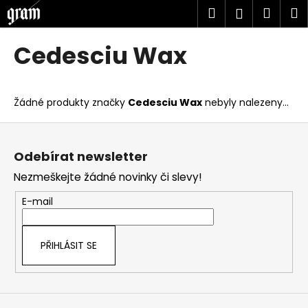
K
Přejít
Hledat
Náku
M
Přihlášen
na
o
obsah
Zpět
Zpět
košík
š
Cedesciu Wax
í
C
k
o
Žádné produkty značky
Cedesciu Wax
nebyly nalezeny...
p
o
Z
t
á
Odebírat newsletter
ř
p
Nezmeškejte žádné novinky či slevy!
e
a
b
t
E-mail
u
í
j
PŘIHLÁSIT SE
e
t
e
n