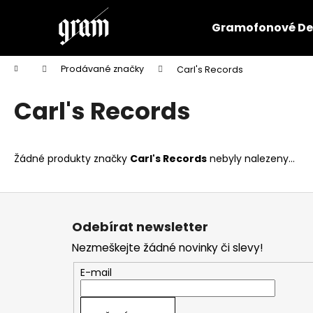
K
Přejít
na
o
Gramofonové De
obsah
Zpět
Zpět
š
do
do
í
Domů
Prodávané značky
Carl's Records
k
obchodu
obchodu
Carl's Records
Žádné produkty značky
Carl's Records
nebyly nalezeny...
Z
á
Odebírat newsletter
p
Nezmeškejte žádné novinky či slevy!
a
t
E-mail
í