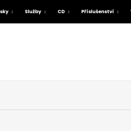
sky
Služby
CD
Příslušenství
Co potřebujete najít?
HLEDAT
Doporučujeme