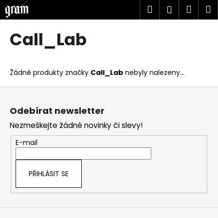
K
Přejít
Hledat
Náku
M
Přihlášen
na
o
obsah
Zpět
Zpět
košík
š
Call_Lab
í
C
k
o
Žádné produkty značky
Call_Lab
nebyly nalezeny...
p
o
Z
t
á
Odebírat newsletter
ř
p
Nezmeškejte žádné novinky či slevy!
e
a
b
t
E-mail
u
í
j
PŘIHLÁSIT SE
e
t
e
n