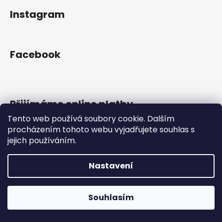
a
Instagram
j
í
t
Facebook
?
Přijímáme online platby
HLEDAT
Tento web používá soubory cookie. Dalším
procházením tohoto webu vyjadřujete souhlas s
jejich používáním.
D
Vytvořil Shoptet
Nastavení
o
Copyright 2026
Gram Records
. Všechna práva
p
vyhrazena.
o
Otevřeno Út - Pá 13:00 - 19:00, So - 10:00 - 16:00 Lužická
Souhlasím
r
1636/31, 120 00 Praha 2-Vinohrady.
u