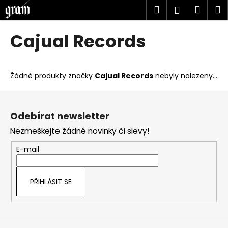
K
Přejít
Hledat
Náku
M
Přihlášen
na
o
obsah
Zpět
Zpět
košík
š
Cajual Records
í
C
k
o
Žádné produkty značky
Cajual Records
nebyly nalezeny...
p
o
Z
t
á
Odebírat newsletter
ř
p
Nezmeškejte žádné novinky či slevy!
e
a
b
t
E-mail
u
í
j
PŘIHLÁSIT SE
e
t
e
n