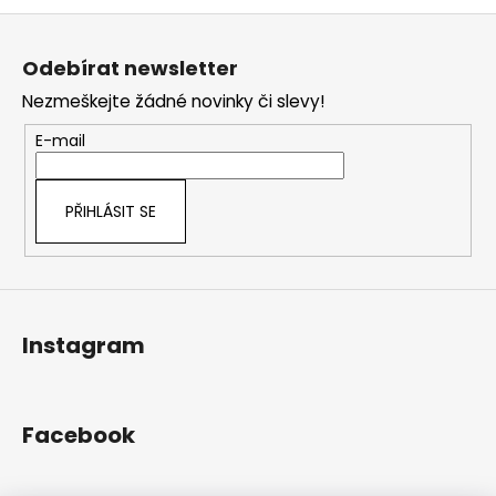
v
Z
l
á
á
Odebírat newsletter
d
p
a
Nezmeškejte žádné novinky či slevy!
a
c
t
E-mail
í
í
p
r
PŘIHLÁSIT SE
v
k
y
v
ý
Instagram
p
i
s
u
Facebook