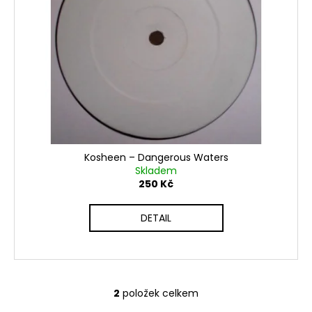
č
u
j
e
m
e
Kosheen ‎– Dangerous Waters
Skladem
250 Kč
DETAIL
2
položek celkem
O