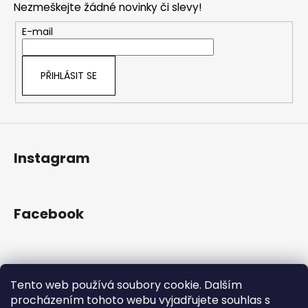
č
a
Nezmeškejte žádné novinky či slevy!
a
u
c
t
j
E-mail
í
e
í
p
m
r
e
PŘIHLÁSIT SE
v
k
y
v
ý
Instagram
p
i
s
u
Facebook
Přijímáme online platby
Tento web používá soubory cookie. Dalším
procházením tohoto webu vyjadřujete souhlas s