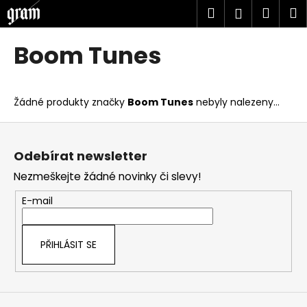
K
Přejít
Hledat
Náku
M
Přihlášen
na
o
obsah
Zpět
Zpět
košík
š
Boom Tunes
í
C
k
o
Žádné produkty značky
Boom Tunes
nebyly nalezeny...
p
o
Z
t
á
Odebírat newsletter
ř
p
Nezmeškejte žádné novinky či slevy!
e
a
b
t
E-mail
u
í
j
PŘIHLÁSIT SE
e
t
e
n