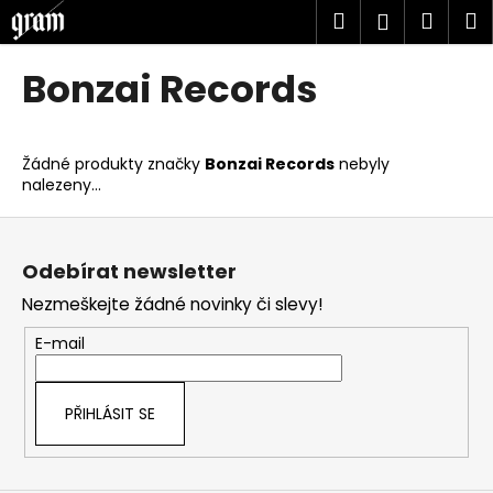
K
Přejít
Hledat
Náku
M
Přihlášen
na
o
obsah
Zpět
Zpět
košík
š
Bonzai Records
í
C
k
o
Žádné produkty značky
Bonzai Records
nebyly
p
nalezeny...
o
Z
t
á
ř
Odebírat newsletter
p
e
Nezmeškejte žádné novinky či slevy!
a
b
t
u
E-mail
í
j
e
PŘIHLÁSIT SE
t
e
n