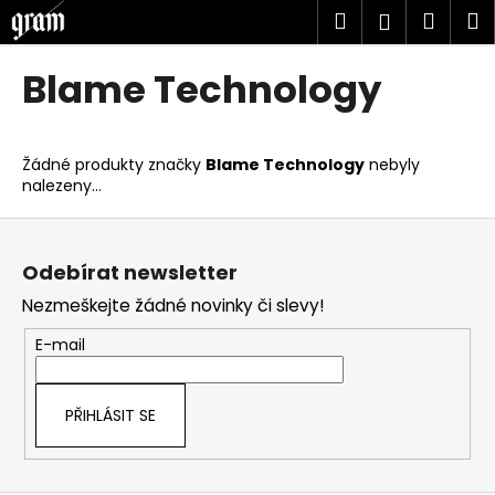
K
Přejít
Hledat
Náku
M
Přihlášen
na
o
obsah
Zpět
Zpět
košík
š
Blame Technology
í
C
k
o
Žádné produkty značky
Blame Technology
nebyly
p
nalezeny...
o
Z
t
á
ř
Odebírat newsletter
p
e
Nezmeškejte žádné novinky či slevy!
a
b
t
u
E-mail
í
j
e
PŘIHLÁSIT SE
t
e
n