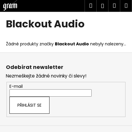
K
Přejít
Hledat
Náku
M
Přihlášen
na
o
obsah
Zpět
Zpět
košík
š
Blackout Audio
í
C
k
o
Žádné produkty značky
Blackout Audio
nebyly nalezeny...
p
o
Z
t
á
Odebírat newsletter
ř
p
Nezmeškejte žádné novinky či slevy!
e
a
b
t
E-mail
u
í
j
PŘIHLÁSIT SE
e
t
e
n