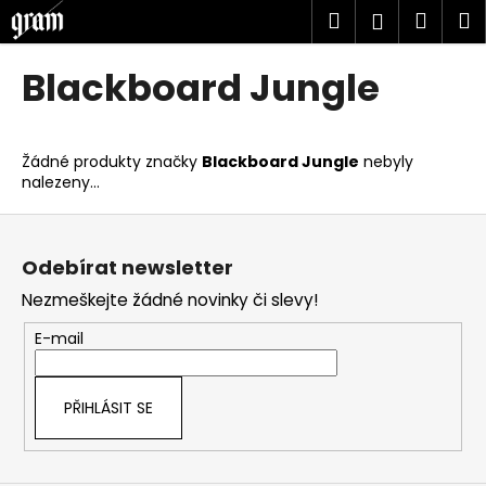
K
Přejít
Hledat
Náku
M
Přihlášen
na
o
obsah
Zpět
Zpět
košík
š
Blackboard Jungle
í
C
k
o
Žádné produkty značky
Blackboard Jungle
nebyly
p
nalezeny...
o
Z
t
á
ř
Odebírat newsletter
p
e
Nezmeškejte žádné novinky či slevy!
a
b
t
u
E-mail
í
j
e
PŘIHLÁSIT SE
t
e
n