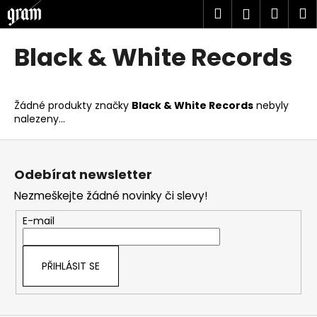
K
Přejít
Hledat
Náku
M
Přihlášen
na
o
obsah
Zpět
Zpět
košík
š
Black & White Records
í
C
k
o
Žádné produkty značky
Black & White Records
nebyly
p
nalezeny...
o
Z
t
á
ř
Odebírat newsletter
p
e
Nezmeškejte žádné novinky či slevy!
a
b
t
u
E-mail
í
j
e
PŘIHLÁSIT SE
t
e
n