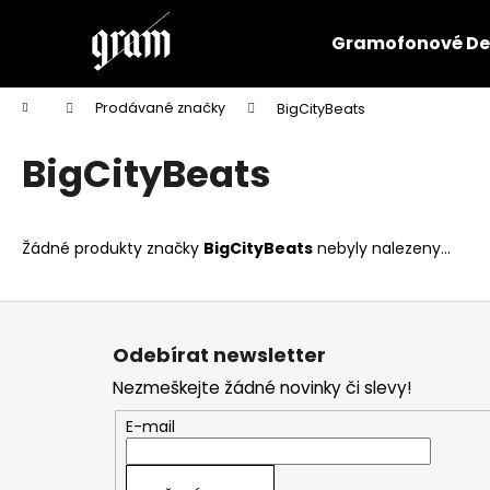
K
Přejít
na
o
Gramofonové De
obsah
Zpět
Zpět
š
do
do
í
Domů
Prodávané značky
BigCityBeats
k
obchodu
obchodu
BigCityBeats
Žádné produkty značky
BigCityBeats
nebyly nalezeny...
Z
á
Odebírat newsletter
p
Nezmeškejte žádné novinky či slevy!
a
t
E-mail
í