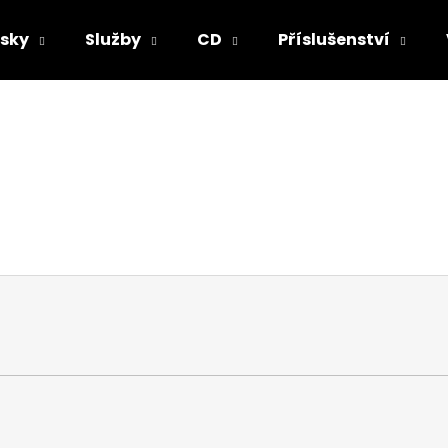
sky
Služby
CD
Příslušenství
Co potřebujete najít?
HLEDAT
Doporučujeme