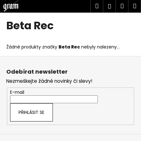
K
Přejít
Hledat
Náku
M
Přihlášen
na
o
obsah
Zpět
Zpět
košík
š
Beta Rec
í
C
k
o
Žádné produkty značky
Beta Rec
nebyly nalezeny...
p
o
Z
t
á
Odebírat newsletter
ř
p
Nezmeškejte žádné novinky či slevy!
e
a
b
t
E-mail
u
í
j
PŘIHLÁSIT SE
e
t
e
n