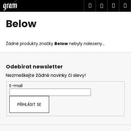
K
Přejít
Hledat
Náku
M
Přihlášen
na
o
obsah
Zpět
Zpět
košík
š
Below
í
C
k
o
Žádné produkty značky
Below
nebyly nalezeny...
p
o
Z
t
á
Odebírat newsletter
ř
p
Nezmeškejte žádné novinky či slevy!
e
a
b
t
E-mail
u
í
j
PŘIHLÁSIT SE
e
t
e
n