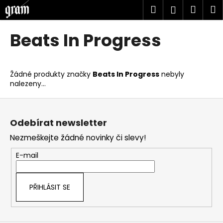
K
Přejít
Hledat
Náku
M
Přihlášen
na
o
obsah
Zpět
Zpět
košík
š
Beats In Progress
í
C
k
o
Žádné produkty značky
Beats In Progress
nebyly
p
nalezeny...
o
Z
t
á
ř
Odebírat newsletter
p
e
Nezmeškejte žádné novinky či slevy!
a
b
t
u
E-mail
í
j
e
PŘIHLÁSIT SE
t
e
n