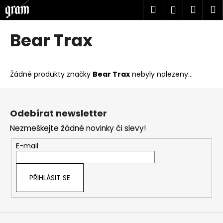
K
Přejít
Hledat
Náku
M
Přihlášen
na
o
obsah
Zpět
Zpět
košík
š
Bear Trax
í
C
k
o
Žádné produkty značky
Bear Trax
nebyly nalezeny...
p
o
Z
t
á
Odebírat newsletter
ř
p
Nezmeškejte žádné novinky či slevy!
e
a
b
t
E-mail
u
í
j
PŘIHLÁSIT SE
e
t
e
n