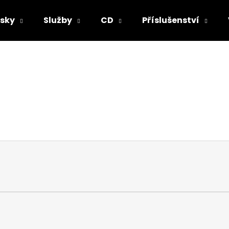
sky
Služby
CD
Příslušenství
Co potřebujete najít?
HLEDAT
.
Doporučujeme