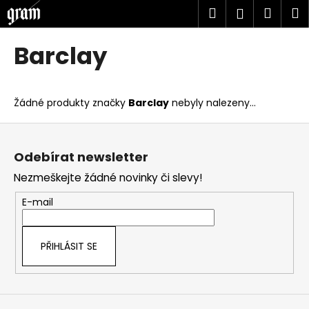
K
Přejít
Hledat
Náku
M
Přihlášen
na
o
obsah
Zpět
Zpět
košík
š
Barclay
í
C
k
o
Žádné produkty značky
Barclay
nebyly nalezeny...
p
o
Z
t
á
Odebírat newsletter
ř
p
Nezmeškejte žádné novinky či slevy!
e
a
b
t
E-mail
u
í
j
PŘIHLÁSIT SE
e
t
e
n