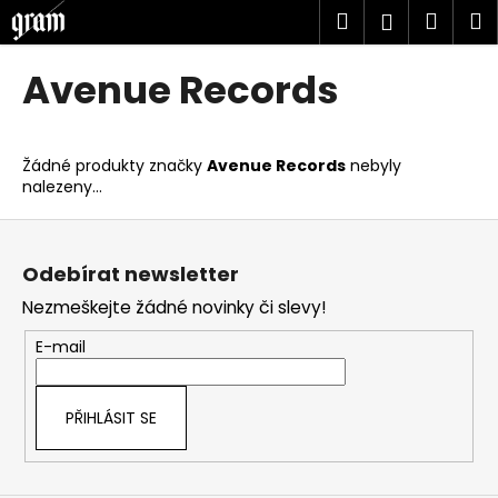
K
Přejít
Hledat
Náku
M
Přihlášen
na
o
obsah
Zpět
Zpět
košík
š
Avenue Records
í
C
k
o
Žádné produkty značky
Avenue Records
nebyly
p
nalezeny...
o
Z
t
á
ř
Odebírat newsletter
p
e
Nezmeškejte žádné novinky či slevy!
a
b
t
u
E-mail
í
j
e
PŘIHLÁSIT SE
t
e
n