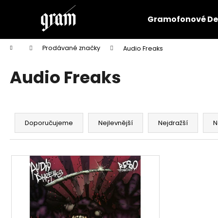
K
Přejít
na
o
Gramofonové De
obsah
Zpět
Zpět
š
do
do
í
Domů
Prodávané značky
Audio Freaks
k
obchodu
obchodu
Audio Freaks
Ř
a
Doporučujeme
Nejlevnější
Nejdražší
N
z
e
V
n
ý
í
p
p
i
r
s
o
p