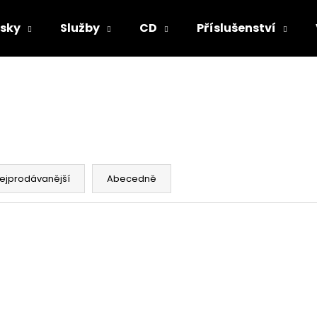
sky
Služby
CD
Příslušenství
Co potřebujete najít?
HLEDAT
ejprodávanější
Abecedně
Doporučujeme