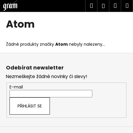
K
Přejít
Hledat
Náku
M
Přihlášen
na
o
obsah
Zpět
Zpět
košík
š
Atom
í
C
k
o
Žádné produkty značky
Atom
nebyly nalezeny...
p
o
Z
t
á
Odebírat newsletter
ř
p
Nezmeškejte žádné novinky či slevy!
e
a
b
t
E-mail
u
í
j
PŘIHLÁSIT SE
e
t
e
n