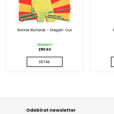
d
r
u
o
k
d
t
u
ů
Ronnie Richards ‎– Steppin' Out
k
t
ů
Skladem
290 Kč
DETAIL
Z
á
Odebírat newsletter
p