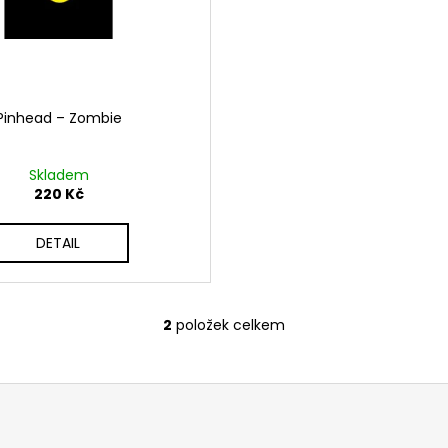
Pinhead ‎– Zombie
Skladem
220 Kč
DETAIL
2
položek celkem
O
v
l
á
d
a