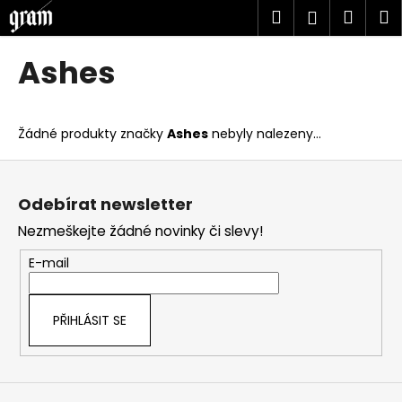
K
Přejít
Hledat
Náku
M
Přihlášen
na
o
obsah
Zpět
Zpět
košík
š
Ashes
í
C
k
o
Žádné produkty značky
Ashes
nebyly nalezeny...
p
o
Z
t
á
Odebírat newsletter
ř
p
Nezmeškejte žádné novinky či slevy!
e
a
b
t
E-mail
u
í
j
PŘIHLÁSIT SE
e
t
e
n