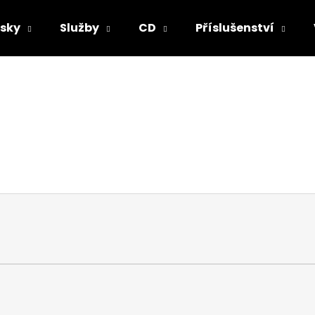
sky
Služby
CD
Příslušenství
Co potřebujete najít?
HLEDAT
Doporučujeme