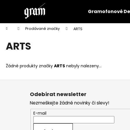
K
Přejít
na
o
Gramofonové De
obsah
Zpět
Zpět
š
do
do
í
Domů
Prodávané značky
ARTS
k
obchodu
obchodu
ARTS
Žádné produkty značky
ARTS
nebyly nalezeny...
Z
á
Odebírat newsletter
p
Nezmeškejte žádné novinky či slevy!
a
t
E-mail
í