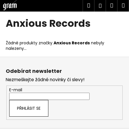
K
Přejít
Hledat
Náku
M
Přihlášen
na
o
obsah
Zpět
Zpět
košík
š
Anxious Records
í
C
k
o
Žádné produkty značky
Anxious Records
nebyly
p
nalezeny...
o
Z
t
á
ř
Odebírat newsletter
p
e
Nezmeškejte žádné novinky či slevy!
a
b
t
u
E-mail
í
j
e
PŘIHLÁSIT SE
t
e
n