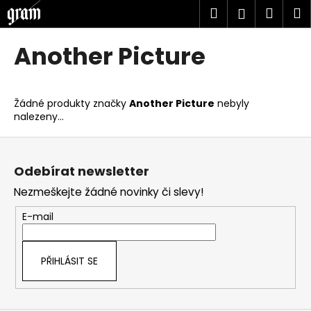
K
Přejít
Hledat
Náku
M
Přihlášen
na
o
obsah
Zpět
Zpět
košík
š
Another Picture
í
C
k
o
Žádné produkty značky
Another Picture
nebyly
p
nalezeny...
o
Z
t
á
ř
Odebírat newsletter
p
e
Nezmeškejte žádné novinky či slevy!
a
b
t
u
E-mail
í
j
e
PŘIHLÁSIT SE
t
e
n