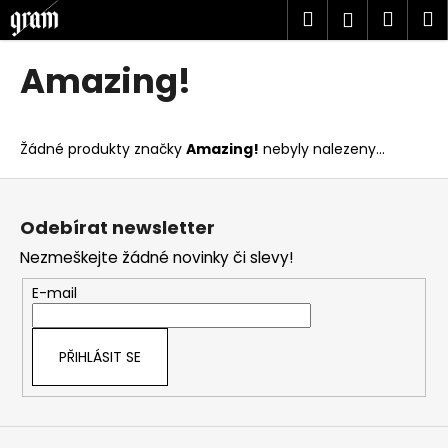
K
Přejít
Hledat
Náku
M
Přihlášen
na
o
obsah
Zpět
Zpět
košík
š
Amazing!
í
C
k
o
Žádné produkty značky
Amazing!
nebyly nalezeny...
p
o
Z
t
á
Odebírat newsletter
ř
p
Nezmeškejte žádné novinky či slevy!
e
a
b
t
E-mail
u
í
j
PŘIHLÁSIT SE
e
t
e
n