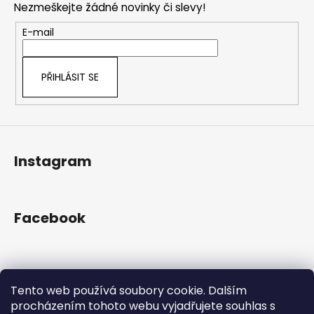
č
a
Nezmeškejte žádné novinky či slevy!
a
u
c
t
j
E-mail
í
e
í
p
m
r
e
PŘIHLÁSIT SE
v
k
y
v
ý
Instagram
p
i
s
u
Facebook
Přijímáme online platby
Tento web používá soubory cookie. Dalším
procházením tohoto webu vyjadřujete souhlas s