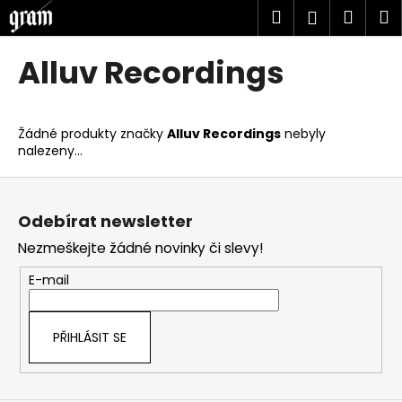
K
Přejít
Hledat
Náku
M
Přihlášen
na
o
obsah
Zpět
Zpět
košík
š
Alluv Recordings
í
C
k
o
Žádné produkty značky
Alluv Recordings
nebyly
p
nalezeny...
o
Z
t
á
ř
Odebírat newsletter
p
e
Nezmeškejte žádné novinky či slevy!
a
b
t
u
E-mail
í
j
e
PŘIHLÁSIT SE
t
e
n