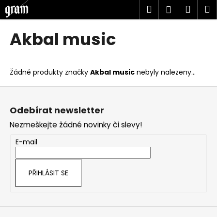
K
Přejít
Hledat
Náku
M
Přihlášen
na
o
obsah
Zpět
Zpět
košík
š
Akbal music
í
C
k
o
Žádné produkty značky
Akbal music
nebyly nalezeny...
p
o
Z
t
á
Odebírat newsletter
ř
p
Nezmeškejte žádné novinky či slevy!
e
a
b
t
E-mail
u
í
j
PŘIHLÁSIT SE
e
t
e
n