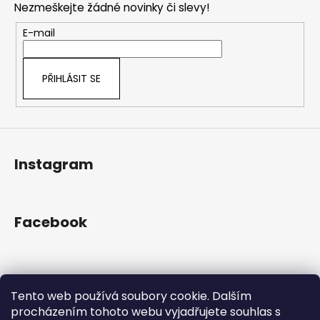
č
a
Nezmeškejte žádné novinky či slevy!
a
u
c
t
j
E-mail
í
e
í
p
m
r
e
PŘIHLÁSIT SE
v
k
y
v
ý
Instagram
p
i
s
u
Facebook
Přijímáme online platby
Tento web používá soubory cookie. Dalším
procházením tohoto webu vyjadřujete souhlas s