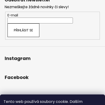
č
d
p
u
a
Nezmeškejte žádné novinky či slevy!
a
j
c
t
E-mail
e
í
í
m
p
e
r
PŘIHLÁSIT SE
v
k
y
v
ý
Instagram
p
i
s
u
Facebook
Přijímáme online platby
Tento web používá soubory cookie. Dalším