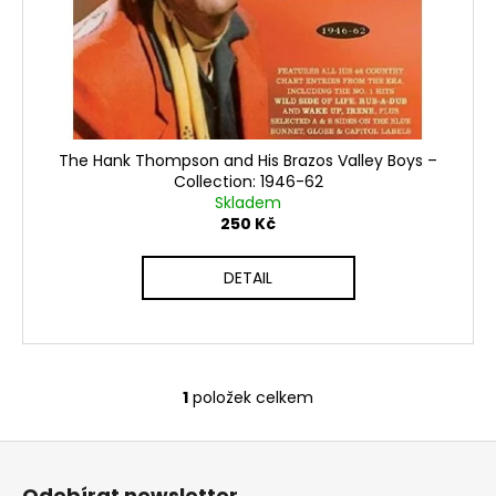
o
t
a
d
ů
j
u
í
k
t
t
?
ů
The Hank Thompson and His Brazos Valley Boys ‎–
Collection: 1946-62
Skladem
250 Kč
HLEDAT
DETAIL
D
o
1
položek celkem
p
O
o
v
r
Z
l
u
á
á
Odebírat newsletter