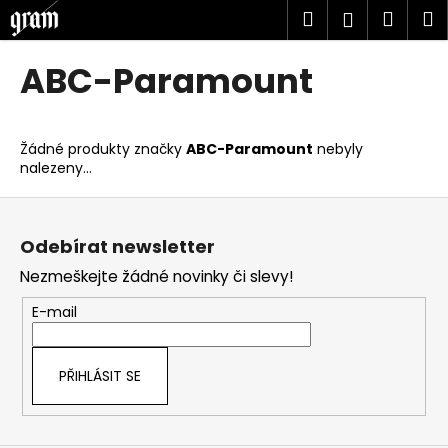
K
Přejít
Hledat
Náku
M
Přihlášen
na
o
obsah
Zpět
Zpět
košík
š
ABC-Paramount
í
C
k
o
Žádné produkty značky
ABC-Paramount
nebyly
p
nalezeny...
o
Z
t
á
ř
Odebírat newsletter
p
e
Nezmeškejte žádné novinky či slevy!
a
b
t
u
E-mail
í
j
e
PŘIHLÁSIT SE
t
e
n