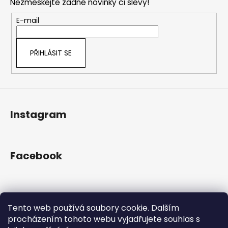
a
Nezmeškejte žádné novinky či slevy!
a
c
t
E-mail
í
í
p
r
PŘIHLÁSIT SE
v
k
y
v
ý
Instagram
p
i
s
u
Facebook
Přijímáme online platby
Tento web používá soubory cookie. Dalším
procházením tohoto webu vyjadřujete souhlas s