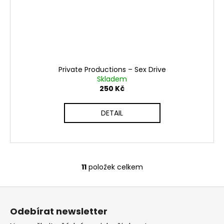
Private Productions – Sex Drive
Skladem
250 Kč
DETAIL
11
položek celkem
O
v
Z
l
á
á
Odebírat newsletter
d
p