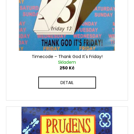
č
u
j
e
m
e
Timecode – Thank God It's Friday!
Skladem
250 Kč
DETAIL