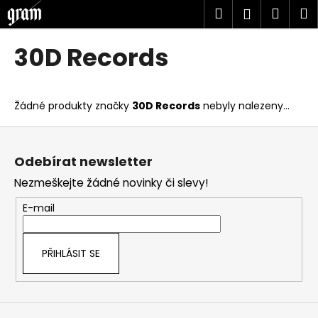
K
Přejít
Hledat
Náku
M
Přihlášen
na
o
obsah
Zpět
Zpět
košík
š
30D Records
í
C
k
o
Žádné produkty značky
30D Records
nebyly nalezeny...
p
o
Z
t
á
Odebírat newsletter
ř
p
Nezmeškejte žádné novinky či slevy!
e
a
b
t
E-mail
u
í
j
PŘIHLÁSIT SE
e
t
e
n