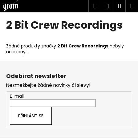
K
Přejít
Hledat
Náku
M
Přihlášen
na
o
obsah
Zpět
Zpět
košík
š
2 Bit Crew Recordings
í
C
k
o
Žádné produkty značky
2 Bit Crew Recordings
nebyly
p
nalezeny...
o
Z
t
á
ř
Odebírat newsletter
p
e
Nezmeškejte žádné novinky či slevy!
a
b
t
u
E-mail
í
j
e
PŘIHLÁSIT SE
t
e
n