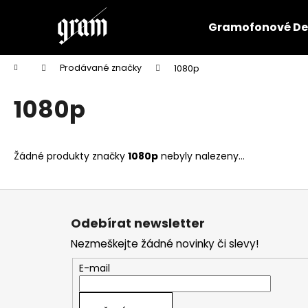
K
Přejít
na
o
Gramofonové De
obsah
Zpět
Zpět
š
do
do
í
Domů
Prodávané značky
1080p
k
obchodu
obchodu
1080p
Žádné produkty značky
1080p
nebyly nalezeny...
Z
á
Odebírat newsletter
p
Nezmeškejte žádné novinky či slevy!
a
t
E-mail
í