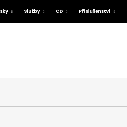
sky
Služby
CD
Příslušenství
Co potřebujete najít?
HLEDAT
Doporučujeme