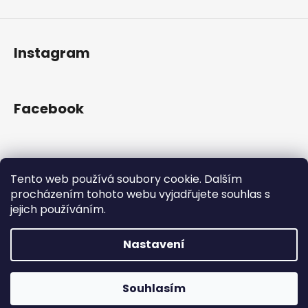
Instagram
Facebook
Přijímáme online platby
Tento web používá soubory cookie. Dalším
procházením tohoto webu vyjadřujete souhlas s
jejich používáním.
Nastavení
Vytvořil Shoptet
Copyright 2026
Gram Records
. Všechna práva
Otevřeno Út - Pá 13:00 - 19:00, So - 10:00 - 16:00 Lužická
Souhlasím
vyhrazena.
1636/31, 120 00 Praha 2-Vinohrady.