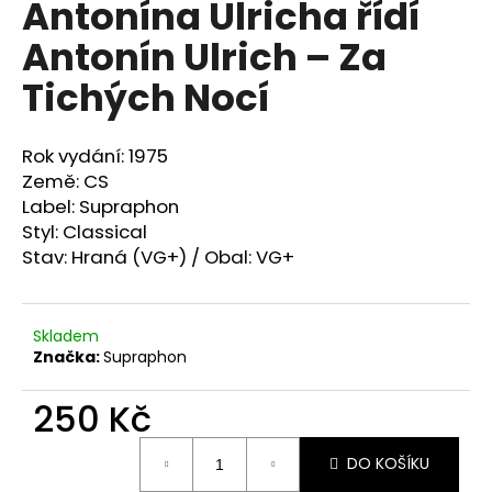
Antonína Ulricha řídí
a
Antonín Ulrich ‎– Za
j
í
Tichých Nocí
t
?
Rok vydání: 1975
Země: CS
Label: Supraphon
Styl:
Classical
Stav: Hraná (VG+) / Obal: VG+
HLEDAT
Skladem
D
Značka:
Supraphon
o
p
250 Kč
o
r
Měrná
DO KOŠÍKU
cena:
u