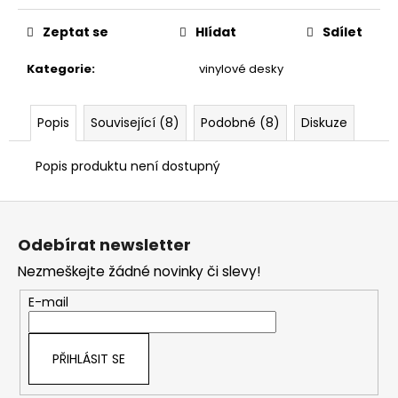
č
u
Zeptat se
Hlídat
Sdílet
j
e
Kategorie
:
vinylové desky
m
e
Popis
Související (8)
Podobné (8)
Diskuze
Popis produktu není dostupný
Z
á
Odebírat newsletter
p
Nezmeškejte žádné novinky či slevy!
a
t
E-mail
í
PŘIHLÁSIT SE