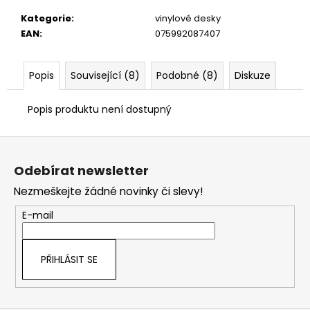
č
u
Kategorie
:
vinylové desky
j
EAN
:
075992087407
e
m
Popis
Související (8)
Podobné (8)
Diskuze
e
Popis produktu není dostupný
Z
á
Odebírat newsletter
p
Nezmeškejte žádné novinky či slevy!
a
t
E-mail
í
PŘIHLÁSIT SE