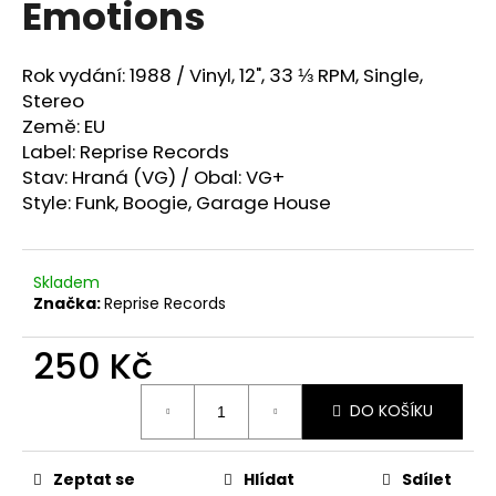
Emotions
a
j
Rok vydání: 1988 /
Vinyl, 12", 33 ⅓ RPM, Single,
í
Stereo
t
Země: EU
?
Label: Reprise Records
Stav: Hraná (VG) / Obal: VG+
Style:
Funk, Boogie, Garage House
HLEDAT
Skladem
Značka:
Reprise Records
D
250 Kč
o
Měrná
p
DO KOŠÍKU
cena:
o
r
u
Zeptat se
Hlídat
Sdílet