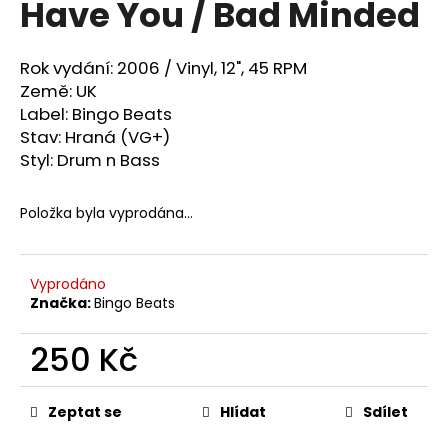
Have You / Bad Minded
a
j
Rok vydání: 2006 /
Vinyl, 12", 45 RPM
í
Země: UK
t
Label: Bingo Beats
?
Stav: Hraná (VG+)
Styl: Drum n Bass
Položka byla vyprodána…
HLEDAT
Vyprodáno
Značka:
Bingo Beats
D
o
250 Kč
p
o
Měrná
cena:
r
Zeptat se
Hlídat
Sdílet
u