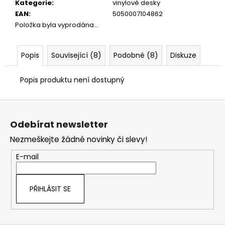
č
Kategorie
:
vinylové desky
u
EAN
:
5050007104862
j
Položka byla vyprodána…
e
m
e
Popis
Související (8)
Podobné (8)
Diskuze
Popis produktu není dostupný
Z
á
Odebírat newsletter
p
Nezmeškejte žádné novinky či slevy!
a
t
E-mail
í
PŘIHLÁSIT SE