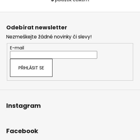
O
v
Z
l
á
á
Odebírat newsletter
d
p
a
Nezmeškejte žádné novinky či slevy!
a
c
t
E-mail
í
í
p
r
PŘIHLÁSIT SE
v
k
y
v
ý
Instagram
p
i
s
u
Facebook