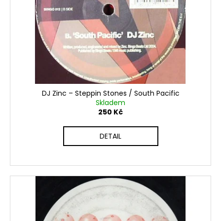
č
u
j
e
m
e
DJ Zinc ‎– Steppin Stones / South Pacific
Skladem
250 Kč
DETAIL