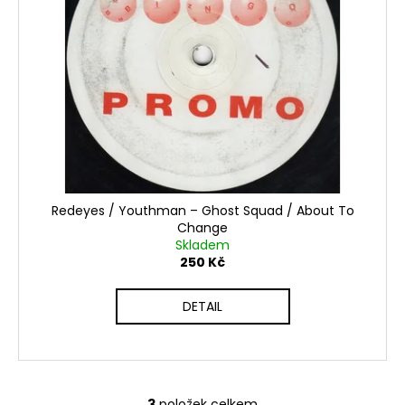
Redeyes / Youthman ‎– Ghost Squad / About To
Change
Skladem
250 Kč
DETAIL
3
položek celkem