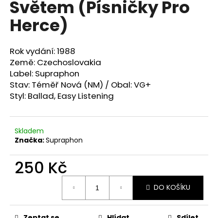
Světem (Písničky Pro
a
Herce)
j
í
t
Rok vydání: 1988
?
Země: Czechoslovakia
Label: Supraphon
Stav: Téměř Nová (NM) / Obal: VG+
Styl:
Ballad, Easy Listening
HLEDAT
Skladem
Značka:
Supraphon
D
250 Kč
o
p
Měrná
o
DO KOŠÍKU
cena:
r
u
Zeptat se
Hlídat
Sdílet