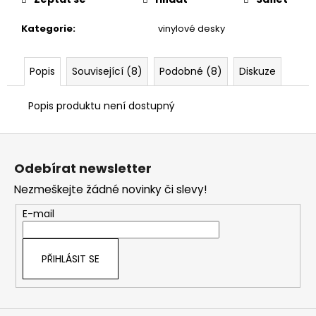
č
u
Kategorie
:
vinylové desky
j
e
m
Popis
Související (8)
Podobné (8)
Diskuze
e
Popis produktu není dostupný
Z
á
Odebírat newsletter
p
Nezmeškejte žádné novinky či slevy!
a
t
E-mail
í
PŘIHLÁSIT SE