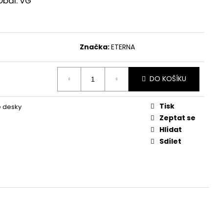
Obal: VG
Značka:
ETERNA
DO KOŠÍKU
Tisk
é desky
Zeptat se
Hlídat
Sdílet