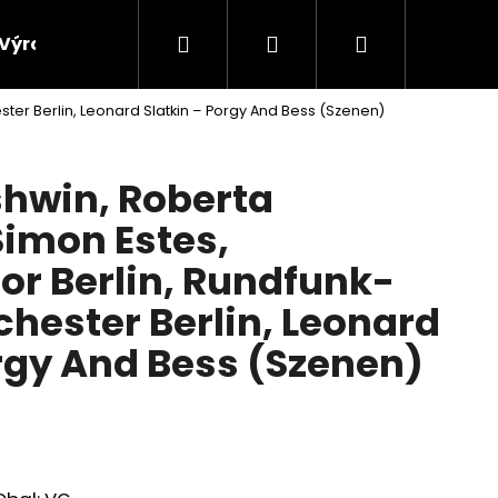
Hledat
Přihlášení
Nákupní
Výroba vinylových desek
Výkup gramofonových 
er Berlin, Leonard Slatkin ‎– Porgy And Bess (Szenen)
košík
hwin, Roberta
Simon Estes,
r Berlin, Rundfunk-
chester Berlin, Leonard
orgy And Bess (Szenen)