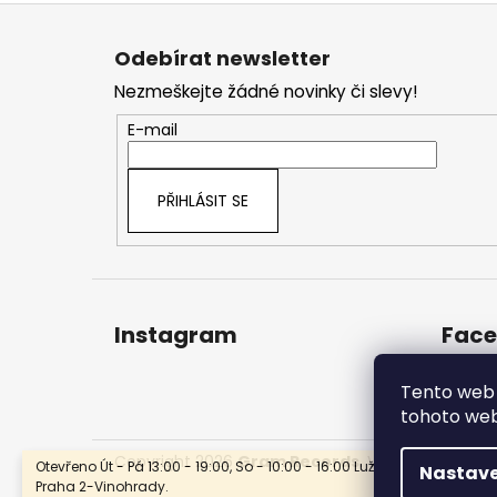
Z
á
Odebírat newsletter
p
Nezmeškejte žádné novinky či slevy!
a
t
E-mail
í
PŘIHLÁSIT SE
Instagram
Fac
Tento web 
tohoto webu
Copyright 2026
Gram Records
. Všechna práva 
Otevřeno Út - Pá 13:00 - 19:00, So - 10:00 - 16:00 Lužická 1636/31, 120 
Nastave
Praha 2-Vinohrady.