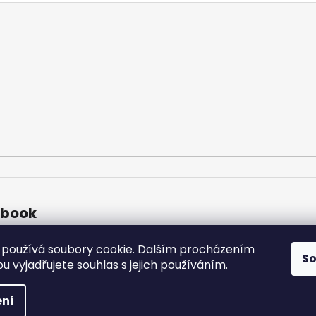
ebook
používá soubory cookie. Dalším procházením
S
 vyjadřujete souhlas s jejich používáním.
vyhrazena.
00
ní