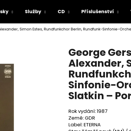
sky
Služby
CD
Příslušenství
exander, Simon Estes, Rundfunkchor Berlin, Rundfunk-Sinfonie-Orchest
Co potřebujete najít?
George Gers
HLEDAT
Alexander, 
Rundfunkcho
Doporučujeme
Sinfonie-Or
Slatkin ‎– P
Rok vydání: 1987
Země: GDR
Label: ETERNA ‎