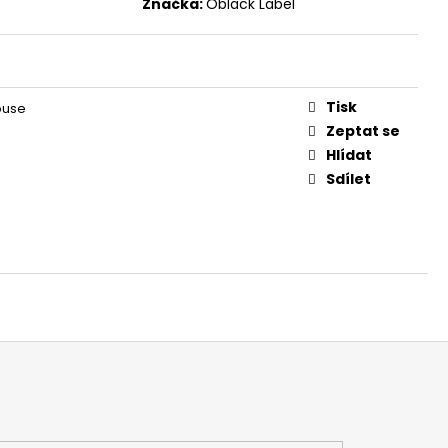
Značka:
Oblack Label
Tisk
ouse
Zeptat se
Hlídat
Sdílet