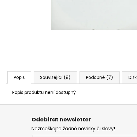
Popis
Související (8)
Podobné (7)
Dis
Popis produktu není dostupný
Z
á
Odebírat newsletter
p
Nezmeškejte žádné novinky či slevy!
a