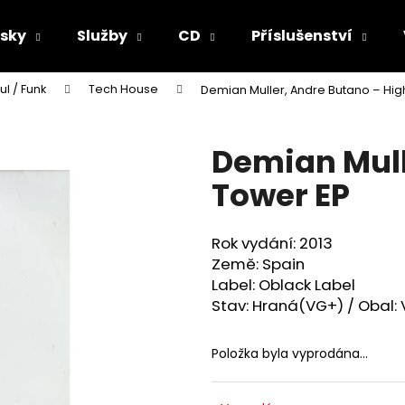
sky
Služby
CD
Příslušenství
ul / Funk
Tech House
Demian Muller, Andre Butano ‎– Hig
Co potřebujete najít?
Demian Mull
HLEDAT
Tower EP
Rok vydání: 2013
Doporučujeme
Země: Spain
Label: Oblack Label
Stav: Hraná(VG+) / Obal:
Položka byla vyprodána…