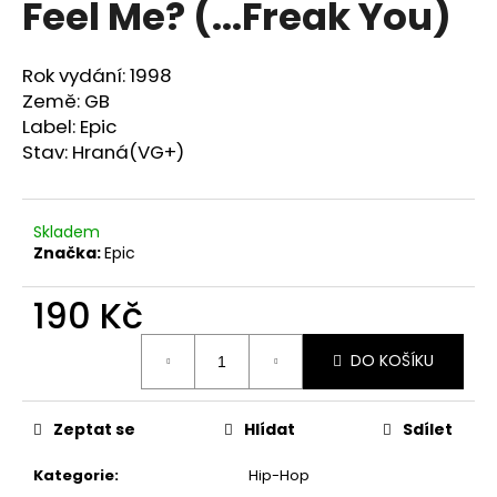
Feel Me? (...Freak You)
a
j
Rok vydání: 1998
í
Země: GB
t
Label: Epic
?
Stav: Hraná(VG+)
Skladem
Značka:
Epic
HLEDAT
190 Kč
Měrná
D
DO KOŠÍKU
cena:
o
p
o
Zeptat se
Hlídat
Sdílet
r
u
Kategorie
:
Hip-Hop