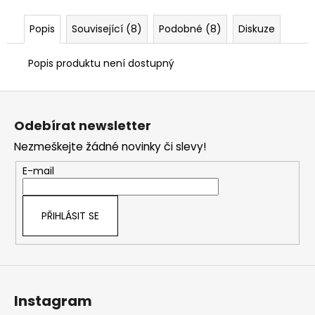
č
u
Popis
Související (8)
Podobné (8)
Diskuze
j
e
m
Popis produktu není dostupný
e
Z
á
Odebírat newsletter
p
Nezmeškejte žádné novinky či slevy!
a
t
E-mail
í
PŘIHLÁSIT SE
Instagram