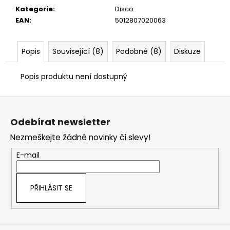
č
Kategorie
:
Disco
u
EAN
:
5012807020063
j
e
m
Popis
Související (8)
Podobné (8)
Diskuze
e
Popis produktu není dostupný
Z
á
Odebírat newsletter
p
Nezmeškejte žádné novinky či slevy!
a
t
E-mail
í
PŘIHLÁSIT SE