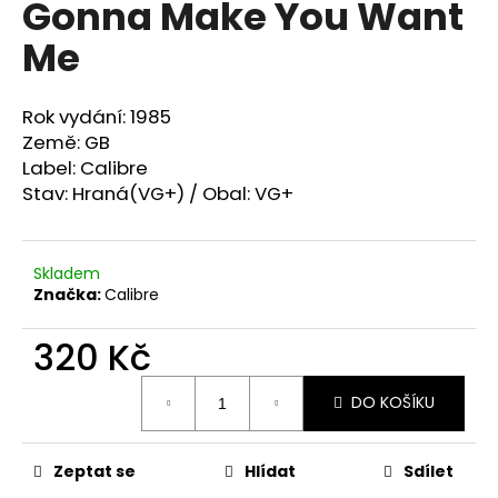
Gonna Make You Want
a
Me
j
í
t
Rok vydání: 1985
?
Země: GB
Label: Calibre ‎
Stav: Hraná(VG+) / Obal: VG+
HLEDAT
Skladem
Značka:
Calibre ‎
320 Kč
D
o
Měrná
p
DO KOŠÍKU
cena:
o
r
Zeptat se
Hlídat
Sdílet
u